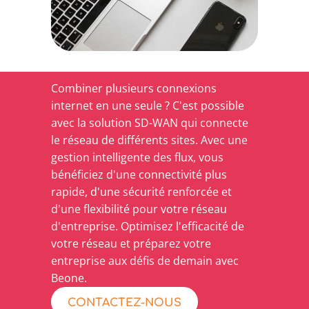
Combiner plusieurs connexions
internet en une seule ? C'est possible
avec la solution SD-WAN qui connecte
le réseau de différents sites. Avec une
gestion intelligente des flux, vous
bénéficiez d'une connectivité plus
rapide, d'une sécurité renforcée et
d'une flexibilité pour votre réseau
d'entreprise. Optimisez l'efficacité de
votre réseau et préparez votre
entreprise aux défis de demain avec
Beone.
CONTACTEZ-NOUS