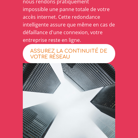
nous rendons pratiquement
impossible une panne totale de votre
accès internet. Cette redondance
intelligente assure que même en cas de
défaillance d'une connexion, votre
entreprise reste en ligne.
ASSUREZ LA CONTINUITÉ DE
VOTRE RÉSEAU