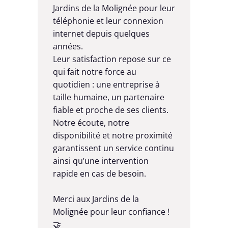
comm
Jardins de la Molignée pour leur
Less
téléphonie et leur connexion
aven
croi
internet depuis quelques
années.
Dans 
Leur satisfaction repose sur ce
une c
qui fait notre force au
connec
quotidien : une entreprise à
infras
taille humaine, un partenaire
route
fiable et proche de ses clients.
C’est
Notre écoute, notre
Beone
disponibilité et notre proximité
un obj
garantissent un service continu
✔️ gar
ainsi qu’une intervention
leurs
rapide en cas de besoin.
✔️ séc
✔️ of
Merci aux Jardins de la
soute
Molignée pour leur confiance !
🤝