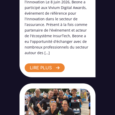
l'innovation Le 8 juin 2026, Beone a
participé aux Vivium Digital Awards,
événement de référence pour
l'innovation dans le secteur de
l'assurance. Présent à la fois comme
partenaire de l'événement et acteur
de l'écosystème InsurTech, Beone a
eu l'opportunité d'échanger avec de
nombreux professionnels du secteur
autour des […]
LIRE PLUS