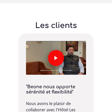
Les clients
"Beone nous apporte
Entr
sérénité et flexibilité"
tour
accu
diza
Nous avons le plaisir de
pour
collaborer avec l'Hôtel Les