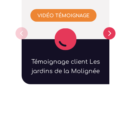
Au-del
surto
VIDÉO TÉMOIGNAGE
basée 
réacti
🤝
Merci
Dinan
Témoignage client Les
confi
jardins de la Molignée
Et vo
est-el
rythm
V