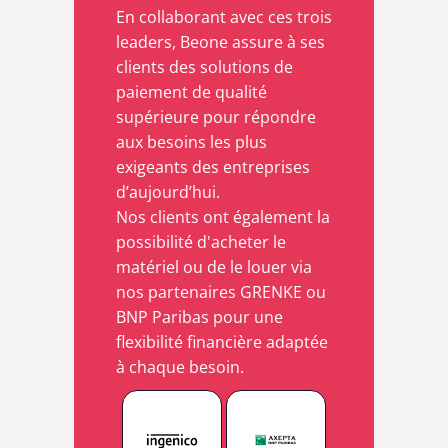
En collaborant avec ces trois
leaders, Beone assure à ses
clients des solutions de
paiement de qualité
supérieure pour répondre
aux besoins les plus
exigeants des entreprises
d’aujourd’hui.
Nos clients ont également la
possibilité d'acheter le
matériel ou de le louer via
nos partenaires GRENKE ou
BNP Paribas pour une
flexibilité financière adaptée
à chaque besoin.